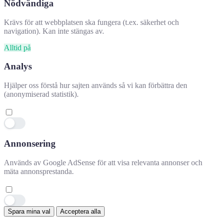
Nödvändiga
Krävs för att webbplatsen ska fungera (t.ex. säkerhet och
navigation). Kan inte stängas av.
Alltid på
Analys
Hjälper oss förstå hur sajten används så vi kan förbättra den
(anonymiserad statistik).
Annonsering
Hjälpte denna information dig?
✕
Används av Google AdSense för att visa relevanta annonser och
mäta annonsprestanda.
👍 Ja
👎 Nej
👍
Spara mina val
Acceptera alla