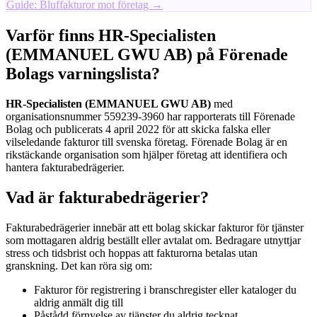
Guide: Bluffakturor mot företag →
Varför finns HR-Specialisten
(EMMANUEL GWU AB) på Förenade
Bolags varningslista?
HR-Specialisten (EMMANUEL GWU AB)
med
organisationsnummer 559239-3960 har rapporterats till Förenade
Bolag och publicerats 4 april 2022 för att skicka falska eller
vilseledande fakturor till svenska företag. Förenade Bolag är en
rikstäckande organisation som hjälper företag att identifiera och
hantera fakturabedrägerier.
Vad är fakturabedrägerier?
Fakturabedrägerier innebär att ett bolag skickar fakturor för tjänster
som mottagaren aldrig beställt eller avtalat om. Bedragare utnyttjar
stress och tidsbrist och hoppas att fakturorna betalas utan
granskning. Det kan röra sig om:
Fakturor för registrering i branschregister eller kataloger du
aldrig anmält dig till
Påstådd förnyelse av tjänster du aldrig tecknat