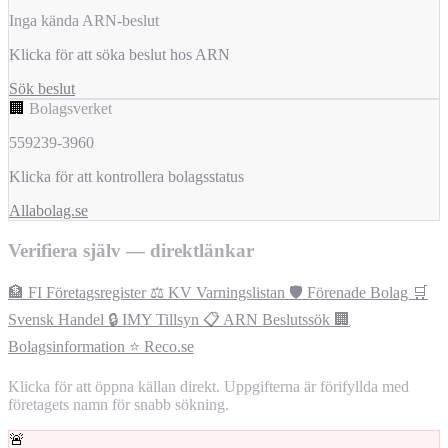
Inga kända ARN-beslut
Klicka för att söka beslut hos ARN
Sök beslut
🏢
Bolagsverket
559239-3960
Klicka för att kontrollera bolagsstatus
Allabolag.se
Verifiera själv — direktlänkar
🏦 FI Företagsregister
⚖️ KV Varningslistan
🛡️ Förenade Bolag
🛒
Svensk Handel
🔒 IMY Tillsyn
📋 ARN Beslutssök
🏢
Bolagsinformation
⭐ Reco.se
Klicka för att öppna källan direkt. Uppgifterna är förifyllda med
företagets namn för snabb sökning.
🚨