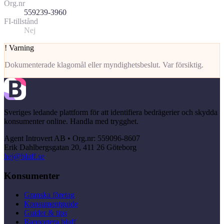
Org.nr
559239-3960
FI-tillstånd
Nej
!
Varning
Dokumenterade klagomål eller myndighetsbeslut. Var försiktig.
Sveriges ledande plattform för att identifiera bedrägerier och skydda
konsumenter online. Handla med trygghet.
Agent Introvert AB • Org.nr: 559096-8607
Erik Dahlbergsgatan 20, 411 26 Göteborg
hej@bluff.se
Konsumenter
Granska företag
Konsumentguide
Guider & tips
Rapportera bluff