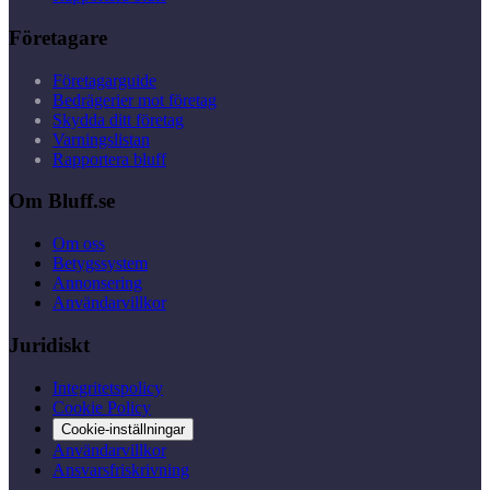
Företagare
Företagarguide
Bedrägerier mot företag
Skydda ditt företag
Varningslistan
Rapportera bluff
Om Bluff.se
Om oss
Betygssystem
Annonsering
Användarvillkor
Juridiskt
Integritetspolicy
Cookie Policy
Cookie-inställningar
Användarvillkor
Ansvarsfriskrivning