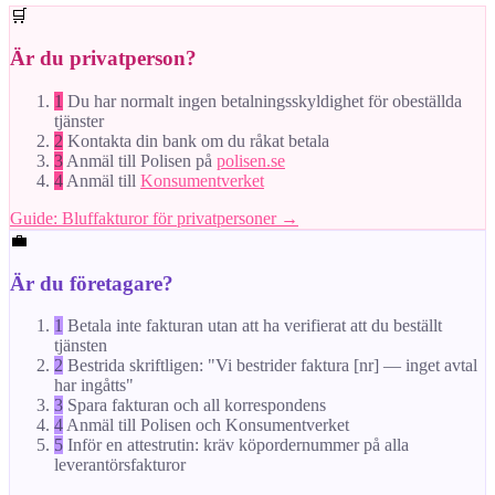
🛒
Är du privatperson?
1
Du har normalt ingen betalningsskyldighet för obeställda
tjänster
2
Kontakta din bank om du råkat betala
3
Anmäl till Polisen på
polisen.se
4
Anmäl till
Konsumentverket
Guide: Bluffakturor för privatpersoner →
💼
Är du företagare?
1
Betala inte fakturan utan att ha verifierat att du beställt
tjänsten
2
Bestrida skriftligen: "Vi bestrider faktura [nr] — inget avtal
har ingåtts"
3
Spara fakturan och all korrespondens
4
Anmäl till Polisen och Konsumentverket
5
Inför en attestrutin: kräv köpordernummer på alla
leverantörsfakturor