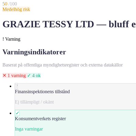
50
/100
Medelhög risk
GRAZIE TESSY LTD — bluff ell
!
Varning
Varningsindikatorer
Baserat på offentliga myndighetsregister och externa datakällor
✕ 1 varning
✓ 4 ok
?
Finansinspektionens tillstånd
Ej tillämpligt / okänt
✓
Konsumentverkets register
Inga varningar