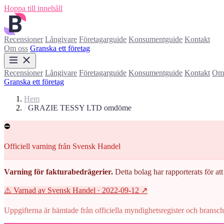
Hoppa till innehåll
Recensioner
Långivare
Företagarguide
Konsumentguide
Kontakt
Om oss
Granska ett företag
Recensioner
Långivare
Företagarguide
Konsumentguide
Kontakt
Om 
Granska ett företag
Hem
/
GRAZIE TESSY LTD omdöme
⛔
Officiell varning från Svensk Handel
Varning för fakturabedrägerier.
Detta bolag har rapporterats för att 
⚠️ Varnad av Svensk Handel
· 2022-09-12
↗
Uppgifterna är hämtade från officiella myndighetsregister och branscho