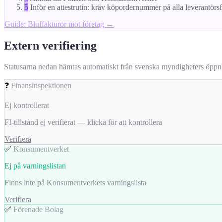
5
Inför en attestrutin: kräv köpordernummer på alla leverantörs
Guide: Bluffakturor mot företag →
Extern verifiering
Statusarna nedan hämtas automatiskt från svenska myndigheters öppna da
❓
Finansinspektionen
Ej kontrollerat
FI-tillstånd ej verifierat — klicka för att kontrollera
Verifiera
✅
Konsumentverket
Ej på varningslistan
Finns inte på Konsumentverkets varningslista
Verifiera
✅
Förenade Bolag