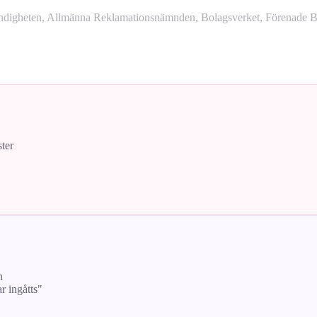
yndigheten, Allmänna Reklamationsnämnden, Bolagsverket, Förenade Bo
ster
n
ar ingåtts"