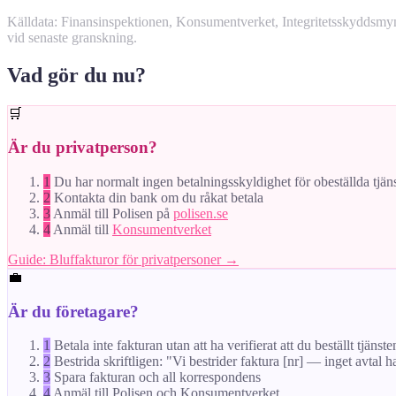
Källdata: Finansinspektionen, Konsumentverket, Integritetsskyddsm
vid senaste granskning.
Vad gör du nu?
🛒
Är du privatperson?
1
Du har normalt ingen betalningsskyldighet för obeställda tjän
2
Kontakta din bank om du råkat betala
3
Anmäl till Polisen på
polisen.se
4
Anmäl till
Konsumentverket
Guide: Bluffakturor för privatpersoner →
💼
Är du företagare?
1
Betala inte fakturan utan att ha verifierat att du beställt tjänste
2
Bestrida skriftligen: "Vi bestrider faktura [nr] — inget avtal h
3
Spara fakturan och all korrespondens
4
Anmäl till Polisen och Konsumentverket