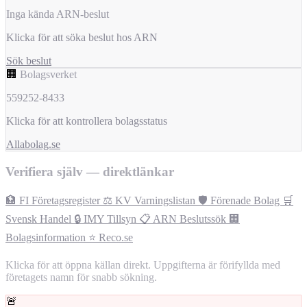
Inga kända ARN-beslut
Klicka för att söka beslut hos ARN
Sök beslut
🏢
Bolagsverket
559252-8433
Klicka för att kontrollera bolagsstatus
Allabolag.se
Verifiera själv — direktlänkar
🏦 FI Företagsregister
⚖️ KV Varningslistan
🛡️ Förenade Bolag
🛒
Svensk Handel
🔒 IMY Tillsyn
📋 ARN Beslutssök
🏢
Bolagsinformation
⭐ Reco.se
Klicka för att öppna källan direkt. Uppgifterna är förifyllda med
företagets namn för snabb sökning.
🚨