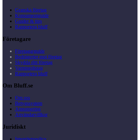
Granska företag
Konsumentguide
Guider & tips
Rapportera bluff
Företagare
Företagarguide
Bedrägerier mot företag
Skydda ditt företag
Varningslistan
Rapportera bluff
Om Bluff.se
Om oss
Betygssystem
Annonsering
Användarvillkor
Juridiskt
Integritetspolicy