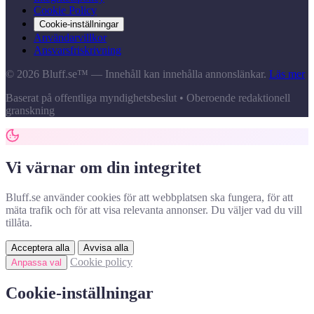
Cookie Policy
Cookie-inställningar
Användarvillkor
Ansvarsfriskrivning
© 2026 Bluff.se™ — Innehåll kan innehålla annonslänkar.
Läs mer
Baserat på offentliga myndighetsbeslut • Oberoende redaktionell
granskning
Vi värnar om din integritet
Bluff.se använder cookies för att webbplatsen ska fungera, för att
mäta trafik och för att visa relevanta annonser. Du väljer vad du vill
tillåta.
Acceptera alla
Avvisa alla
Cookie policy
Anpassa val
Cookie-inställningar