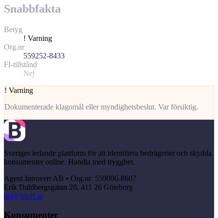
Snabbfakta
Betyg
!
Varning
Org.nr
559252-8433
FI-tillstånd
Nej
!
Varning
Dokumenterade klagomål eller myndighetsbeslut. Var försiktig.
Sveriges ledande plattform för att identifiera bedrägerier och skydda
konsumenter online. Handla med trygghet.
Agent Introvert AB • Org.nr: 559096-8607
Erik Dahlbergsgatan 20, 411 26 Göteborg
hej@bluff.se
Konsumenter