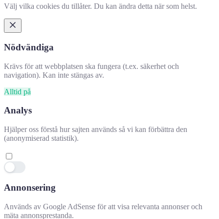
Välj vilka cookies du tillåter. Du kan ändra detta när som helst.
Nödvändiga
Krävs för att webbplatsen ska fungera (t.ex. säkerhet och
navigation). Kan inte stängas av.
Alltid på
Analys
Hjälper oss förstå hur sajten används så vi kan förbättra den
(anonymiserad statistik).
Annonsering
Hjälpte denna information dig?
✕
Används av Google AdSense för att visa relevanta annonser och
mäta annonsprestanda.
👍 Ja
👎 Nej