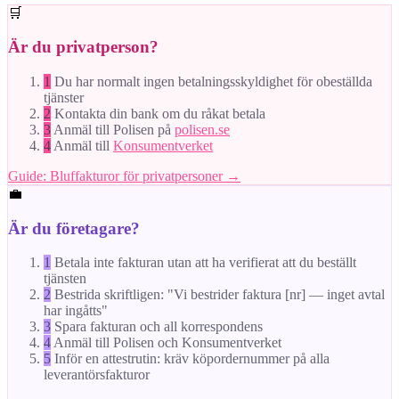
🛒
Är du privatperson?
1
Du har normalt ingen betalningsskyldighet för obeställda
tjänster
2
Kontakta din bank om du råkat betala
3
Anmäl till Polisen på
polisen.se
4
Anmäl till
Konsumentverket
Guide: Bluffakturor för privatpersoner →
💼
Är du företagare?
1
Betala inte fakturan utan att ha verifierat att du beställt
tjänsten
2
Bestrida skriftligen: "Vi bestrider faktura [nr] — inget avtal
har ingåtts"
3
Spara fakturan och all korrespondens
4
Anmäl till Polisen och Konsumentverket
5
Inför en attestrutin: kräv köpordernummer på alla
leverantörsfakturor