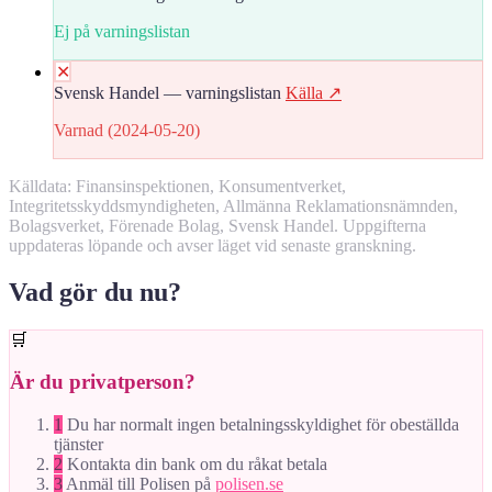
Ej på varningslistan
✕
Svensk Handel — varningslistan
Källa ↗
Varnad (2024-05-20)
Källdata: Finansinspektionen, Konsumentverket,
Integritetsskyddsmyndigheten, Allmänna Reklamationsnämnden,
Bolagsverket, Förenade Bolag, Svensk Handel. Uppgifterna
uppdateras löpande och avser läget vid senaste granskning.
Vad gör du nu?
🛒
Är du privatperson?
1
Du har normalt ingen betalningsskyldighet för obeställda
tjänster
2
Kontakta din bank om du råkat betala
3
Anmäl till Polisen på
polisen.se