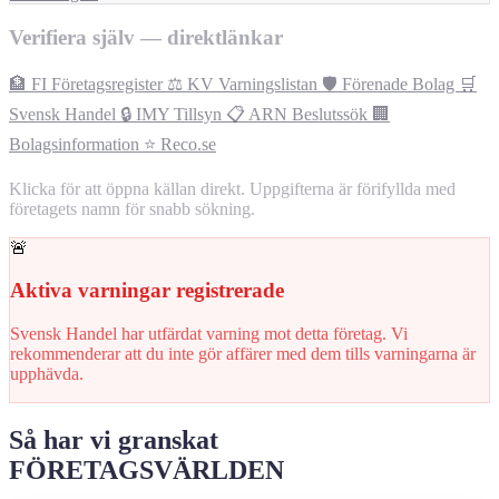
Verifiera själv — direktlänkar
🏦 FI Företagsregister
⚖️ KV Varningslistan
🛡️ Förenade Bolag
🛒
Svensk Handel
🔒 IMY Tillsyn
📋 ARN Beslutssök
🏢
Bolagsinformation
⭐ Reco.se
Klicka för att öppna källan direkt. Uppgifterna är förifyllda med
företagets namn för snabb sökning.
🚨
Aktiva varningar registrerade
Svensk Handel har utfärdat varning mot detta företag. Vi
rekommenderar att du inte gör affärer med dem tills varningarna är
upphävda.
Så har vi granskat
FÖRETAGSVÄRLDEN