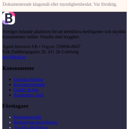
Dokumenterade klagomål eller myndighetsbeslut. Var försiktig.
Sveriges ledande plattform för att identifiera bedrägerier och skydda
konsumenter online. Handla med trygghet.
Agent Introvert AB • Org.nr: 559096-8607
Erik Dahlbergsgatan 20, 411 26 Göteborg
hej@bluff.se
Konsumenter
Granska företag
Konsumentguide
Guider & tips
Rapportera bluff
Företagare
Företagarguide
Bedrägerier mot företag
Skydda ditt företag