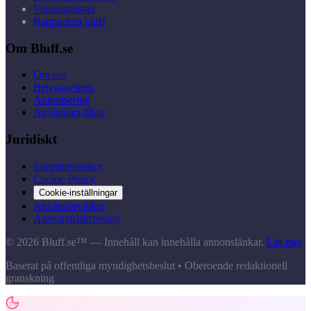
Varningslistan
Rapportera bluff
Om Bluff.se
Om oss
Betygssystem
Annonsering
Användarvillkor
Juridiskt
Integritetspolicy
Cookie Policy
Cookie-inställningar
Användarvillkor
Ansvarsfriskrivning
© 2026 Bluff.se™ — Innehåll kan innehålla annonslänkar.
Läs mer
Baserat på offentliga myndighetsbeslut • Oberoende redaktionell
granskning