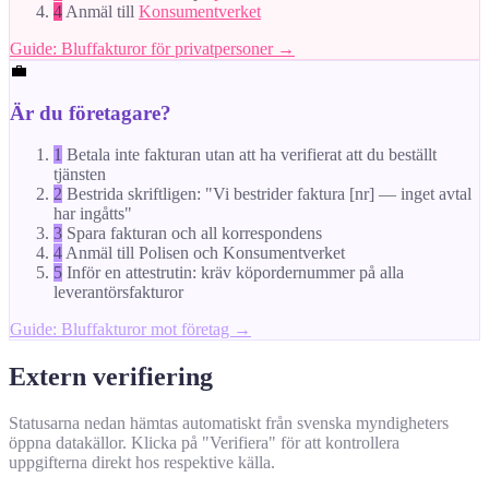
4
Anmäl till
Konsumentverket
Guide: Bluffakturor för privatpersoner →
💼
Är du företagare?
1
Betala inte fakturan utan att ha verifierat att du beställt
tjänsten
2
Bestrida skriftligen: "Vi bestrider faktura [nr] — inget avtal
har ingåtts"
3
Spara fakturan och all korrespondens
4
Anmäl till Polisen och Konsumentverket
5
Inför en attestrutin: kräv köpordernummer på alla
leverantörsfakturor
Guide: Bluffakturor mot företag →
Extern verifiering
Statusarna nedan hämtas automatiskt från svenska myndigheters
öppna datakällor. Klicka på "Verifiera" för att kontrollera
uppgifterna direkt hos respektive källa.