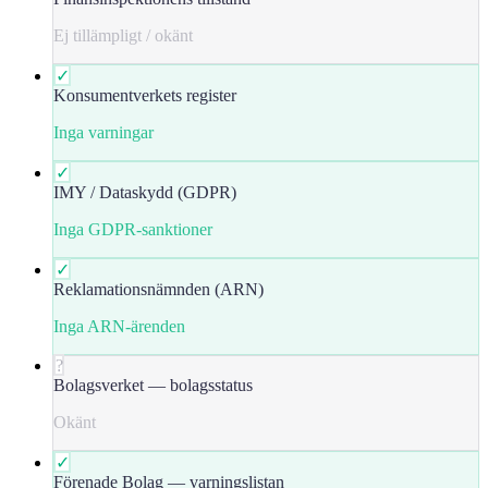
Ej tillämpligt / okänt
✓
Konsumentverkets register
Inga varningar
✓
IMY / Dataskydd (GDPR)
Inga GDPR-sanktioner
✓
Reklamationsnämnden (ARN)
Inga ARN-ärenden
?
Bolagsverket — bolagsstatus
Okänt
✓
Förenade Bolag — varningslistan