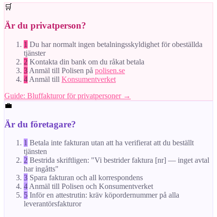
🛒
Är du privatperson?
1
Du har normalt ingen betalningsskyldighet för obeställda
tjänster
2
Kontakta din bank om du råkat betala
3
Anmäl till Polisen på
polisen.se
4
Anmäl till
Konsumentverket
Guide: Bluffakturor för privatpersoner →
💼
Är du företagare?
1
Betala inte fakturan utan att ha verifierat att du beställt
tjänsten
2
Bestrida skriftligen: "Vi bestrider faktura [nr] — inget avtal
har ingåtts"
3
Spara fakturan och all korrespondens
4
Anmäl till Polisen och Konsumentverket
5
Inför en attestrutin: kräv köpordernummer på alla
leverantörsfakturor