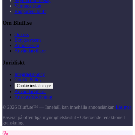
Skydda ditt företag
Varningslistan
Rapportera bluff
Om Bluff.se
Om oss
Betygssystem
Annonsering
Användarvillkor
Juridiskt
Integritetspolicy
Cookie Policy
Cookie-inställningar
Användarvillkor
Ansvarsfriskrivning
© 2026 Bluff.se™ — Innehåll kan innehålla annonslänkar.
Läs mer
Baserat på offentliga myndighetsbeslut • Oberoende redaktionell
granskning