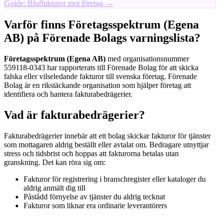
Guide: Bluffakturor mot företag →
Varför finns Företagsspektrum (Egena
AB) på Förenade Bolags varningslista?
Företagsspektrum (Egena AB)
med organisationsnummer
559118-0343 har rapporterats till Förenade Bolag för att skicka
falska eller vilseledande fakturor till svenska företag. Förenade
Bolag är en rikstäckande organisation som hjälper företag att
identifiera och hantera fakturabedrägerier.
Vad är fakturabedrägerier?
Fakturabedrägerier innebär att ett bolag skickar fakturor för tjänster
som mottagaren aldrig beställt eller avtalat om. Bedragare utnyttjar
stress och tidsbrist och hoppas att fakturorna betalas utan
granskning. Det kan röra sig om:
Fakturor för registrering i branschregister eller kataloger du
aldrig anmält dig till
Påstådd förnyelse av tjänster du aldrig tecknat
Fakturor som liknar era ordinarie leverantörers