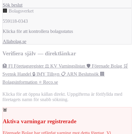
Sök beslut
🏢
Bolagsverket
559118-0343
Klicka för att kontrollera bolagsstatus
Allabolag.se
Verifiera själv — direktlänkar
🏦 FI Företagsregister
⚖️ KV Varningslistan
🛡️ Förenade Bolag
🛒
Svensk Handel
🔒 IMY Tillsyn
📋 ARN Beslutssök
🏢
Bolagsinformation
⭐ Reco.se
Klicka för att öppna källan direkt. Uppgifterna är förifyllda med
företagets namn för snabb sökning.
🚨
Aktiva varningar registrerade
Förenade Bolag har utfärdat varning mot detta företag. Vi