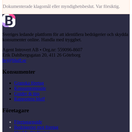
Dokumenterade klagomål eller myndighetsbeslut. Var försiktig.
Sveriges ledande plattform för att identifiera bedrägerier och skydda
konsumenter online. Handla med trygghet.
Agent Introvert AB • Org.nr: 559096-8607
Erik Dahlbergsgatan 20, 411 26 Göteborg
hej@bluff.se
Konsumenter
Granska företag
Konsumentguide
Guider & tips
Rapportera bluff
Företagare
Företagarguide
Bedrägerier mot företag