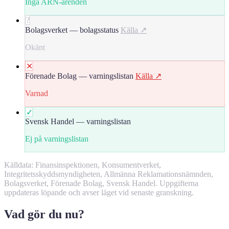
Inga ARN-ärenden
?
Bolagsverket — bolagsstatus
Källa ↗
Okänt
✕
Förenade Bolag — varningslistan
Källa ↗
Varnad
✓
Svensk Handel — varningslistan
Ej på varningslistan
Källdata: Finansinspektionen, Konsumentverket,
Integritetsskyddsmyndigheten, Allmänna Reklamationsnämnden,
Bolagsverket, Förenade Bolag, Svensk Handel. Uppgifterna
uppdateras löpande och avser läget vid senaste granskning.
Vad gör du nu?