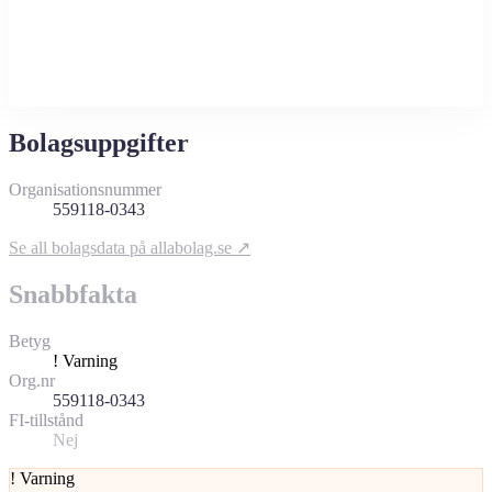
Bolagsuppgifter
Organisationsnummer
559118-0343
Se all bolagsdata på allabolag.se ↗
Snabbfakta
Betyg
!
Varning
Org.nr
559118-0343
FI-tillstånd
Nej
!
Varning