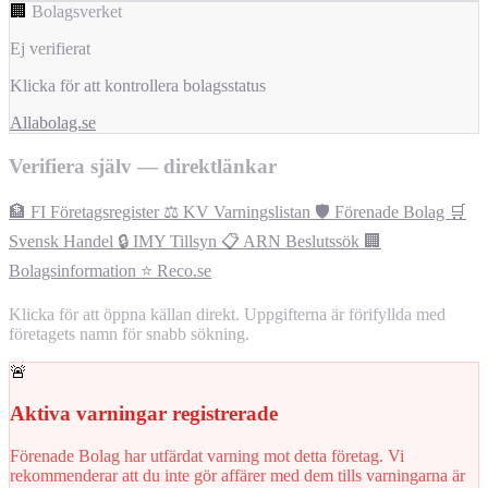
🏢
Bolagsverket
Ej verifierat
Klicka för att kontrollera bolagsstatus
Allabolag.se
Verifiera själv — direktlänkar
🏦 FI Företagsregister
⚖️ KV Varningslistan
🛡️ Förenade Bolag
🛒
Svensk Handel
🔒 IMY Tillsyn
📋 ARN Beslutssök
🏢
Bolagsinformation
⭐ Reco.se
Klicka för att öppna källan direkt. Uppgifterna är förifyllda med
företagets namn för snabb sökning.
🚨
Aktiva varningar registrerade
Förenade Bolag har utfärdat varning mot detta företag. Vi
rekommenderar att du inte gör affärer med dem tills varningarna är