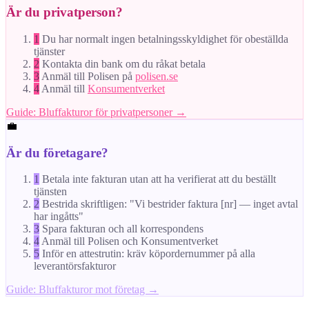
Är du privatperson?
1
Du har normalt ingen betalningsskyldighet för obeställda
tjänster
2
Kontakta din bank om du råkat betala
3
Anmäl till Polisen på
polisen.se
4
Anmäl till
Konsumentverket
Guide: Bluffakturor för privatpersoner →
💼
Är du företagare?
1
Betala inte fakturan utan att ha verifierat att du beställt
tjänsten
2
Bestrida skriftligen: "Vi bestrider faktura [nr] — inget avtal
har ingåtts"
3
Spara fakturan och all korrespondens
4
Anmäl till Polisen och Konsumentverket
5
Inför en attestrutin: kräv köpordernummer på alla
leverantörsfakturor
Guide: Bluffakturor mot företag →