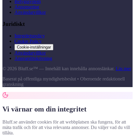
Betygssystem
Annonsering
Användarvillkor
Juridiskt
Integritetspolicy
Cookie Policy
Cookie-inställningar
Användarvillkor
Ansvarsfriskrivning
© 2026 Bluff.se™ — Innehåll kan innehålla annonslänkar.
Läs mer
Baserat på offentliga myndighetsbeslut • Oberoende redaktionell
granskning
Vi värnar om din integritet
Bluff.se använder cookies för att webbplatsen ska fungera, för att
mäta trafik och för att visa relevanta annonser. Du väljer vad du vill
tillåta.