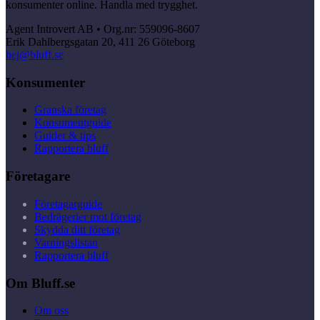
konsumenter online. Handla med trygghet.
Agent Introvert AB • Org.nr: 559096-8607
Erik Dahlbergsgatan 20, 411 26 Göteborg
hej@bluff.se
Konsumenter
Granska företag
Konsumentguide
Guider & tips
Rapportera bluff
Företagare
Företagarguide
Bedrägerier mot företag
Skydda ditt företag
Varningslistan
Rapportera bluff
Om Bluff.se
Om oss