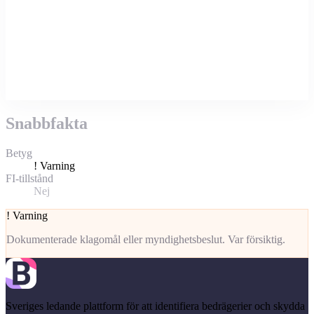
Snabbfakta
Betyg
!
Varning
FI-tillstånd
Nej
!
Varning
Dokumenterade klagomål eller myndighetsbeslut. Var försiktig.
Sveriges ledande plattform för att identifiera bedrägerier och skydda