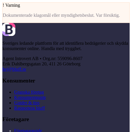
!
Varning
Dokumenterade klagomål eller myndighetsbeslut. Var försiktig.
Sveriges ledande plattform för att identifiera bedrägerier och skydda
konsumenter online. Handla med trygghet.
Agent Introvert AB • Org.nr: 559096-8607
Erik Dahlbergsgatan 20, 411 26 Göteborg
hej@bluff.se
Konsumenter
Granska företag
Konsumentguide
Guider & tips
Rapportera bluff
Företagare
Företagarguide