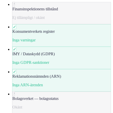
?
Finansinspektionens tillstånd
Ej tillämpligt / okänt
✓
Konsumentverkets register
Inga varningar
✓
IMY / Dataskydd (GDPR)
Inga GDPR-sanktioner
✓
Reklamationsnämnden (ARN)
Inga ARN-ärenden
?
Bolagsverket — bolagsstatus
Okänt