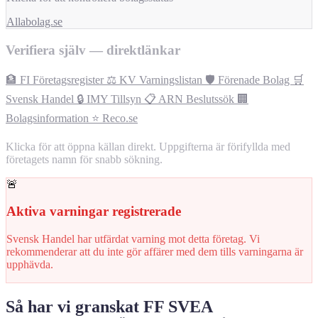
Allabolag.se
Verifiera själv — direktlänkar
🏦 FI Företagsregister
⚖️ KV Varningslistan
🛡️ Förenade Bolag
🛒
Svensk Handel
🔒 IMY Tillsyn
📋 ARN Beslutssök
🏢
Bolagsinformation
⭐ Reco.se
Klicka för att öppna källan direkt. Uppgifterna är förifyllda med
företagets namn för snabb sökning.
🚨
Aktiva varningar registrerade
Svensk Handel har utfärdat varning mot detta företag. Vi
rekommenderar att du inte gör affärer med dem tills varningarna är
upphävda.
Så har vi granskat FF SVEA