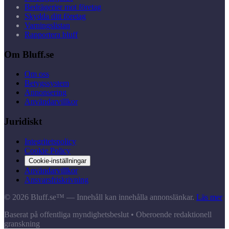
Bedrägerier mot företag
Skydda ditt företag
Varningslistan
Rapportera bluff
Om Bluff.se
Om oss
Betygssystem
Annonsering
Användarvillkor
Juridiskt
Integritetspolicy
Cookie Policy
Cookie-inställningar
Användarvillkor
Ansvarsfriskrivning
© 2026 Bluff.se™ — Innehåll kan innehålla annonslänkar.
Läs mer
Baserat på offentliga myndighetsbeslut • Oberoende redaktionell
granskning