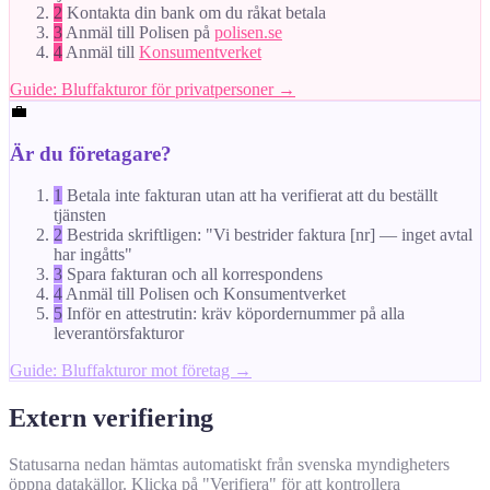
2
Kontakta din bank om du råkat betala
3
Anmäl till Polisen på
polisen.se
4
Anmäl till
Konsumentverket
Guide: Bluffakturor för privatpersoner →
💼
Är du företagare?
1
Betala inte fakturan utan att ha verifierat att du beställt
tjänsten
2
Bestrida skriftligen: "Vi bestrider faktura [nr] — inget avtal
har ingåtts"
3
Spara fakturan och all korrespondens
4
Anmäl till Polisen och Konsumentverket
5
Inför en attestrutin: kräv köpordernummer på alla
leverantörsfakturor
Guide: Bluffakturor mot företag →
Extern verifiering
Statusarna nedan hämtas automatiskt från svenska myndigheters
öppna datakällor. Klicka på "Verifiera" för att kontrollera