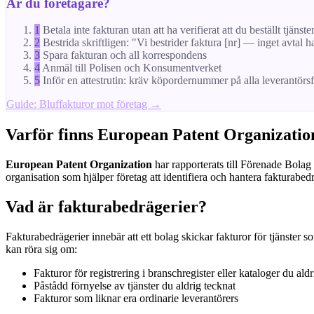
Är du företagare?
1
Betala inte fakturan utan att ha verifierat att du beställt tjänste
2
Bestrida skriftligen: "Vi bestrider faktura [nr] — inget avtal h
3
Spara fakturan och all korrespondens
4
Anmäl till Polisen och Konsumentverket
5
Inför en attestrutin: kräv köpordernummer på alla leverantörs
Guide: Bluffakturor mot företag →
Varför finns European Patent Organizatio
European Patent Organization
har rapporterats till Förenade Bolag 
organisation som hjälper företag att identifiera och hantera fakturabedr
Vad är fakturabedrägerier?
Fakturabedrägerier innebär att ett bolag skickar fakturor för tjänster s
kan röra sig om:
Fakturor för registrering i branschregister eller kataloger du aldr
Påstådd förnyelse av tjänster du aldrig tecknat
Fakturor som liknar era ordinarie leverantörers