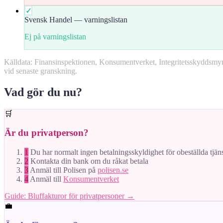
✓
Svensk Handel — varningslistan
Ej på varningslistan
Källdata: Finansinspektionen, Konsumentverket, Integritetsskyddsm
vid senaste granskning.
Vad gör du nu?
🛒
Är du privatperson?
1
Du har normalt ingen betalningsskyldighet för obeställda tjän
2
Kontakta din bank om du råkat betala
3
Anmäl till Polisen på
polisen.se
4
Anmäl till
Konsumentverket
Guide: Bluffakturor för privatpersoner →
💼