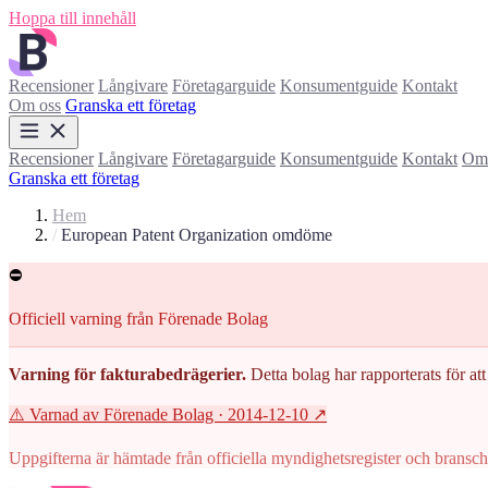
Hoppa till innehåll
Recensioner
Långivare
Företagarguide
Konsumentguide
Kontakt
Om oss
Granska ett företag
Recensioner
Långivare
Företagarguide
Konsumentguide
Kontakt
Om 
Granska ett företag
Hem
/
European Patent Organization omdöme
⛔
Officiell varning från Förenade Bolag
Varning för fakturabedrägerier.
Detta bolag har rapporterats för att 
⚠️ Varnad av Förenade Bolag
· 2014-12-10
↗
Uppgifterna är hämtade från officiella myndighetsregister och branscho