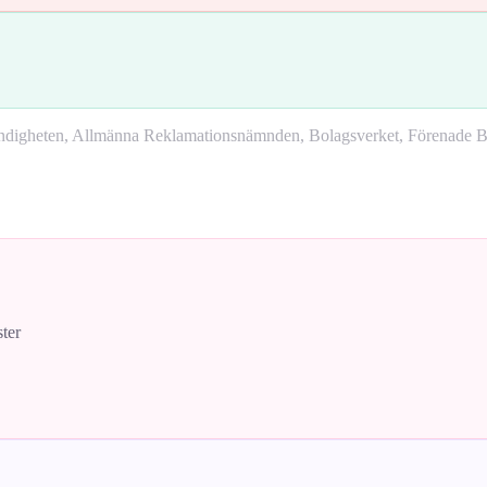
yndigheten, Allmänna Reklamationsnämnden, Bolagsverket, Förenade Bo
ster