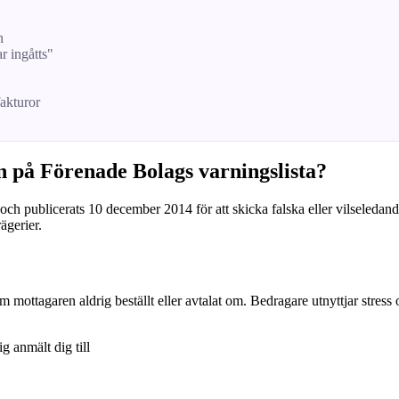
n
ar ingåtts"
fakturor
n på Förenade Bolags varningslista?
och publicerats 10 december 2014 för att skicka falska eller vilseledand
ägerier.
om mottagaren aldrig beställt eller avtalat om. Bedragare utnyttjar stress
ig anmält dig till