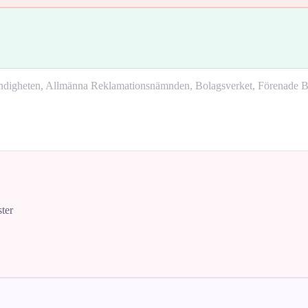
yndigheten, Allmänna Reklamationsnämnden, Bolagsverket, Förenade Bo
ster