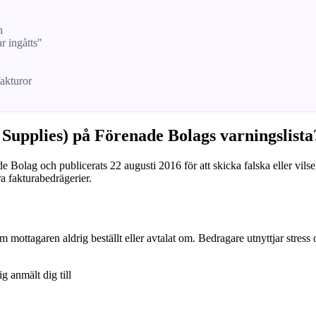
n
ar ingåtts"
fakturor
 Supplies) på Förenade Bolags varningslista
de Bolag och publicerats 22 augusti 2016 för att skicka falska eller vils
ra fakturabedrägerier.
om mottagaren aldrig beställt eller avtalat om. Bedragare utnyttjar stress
ig anmält dig till