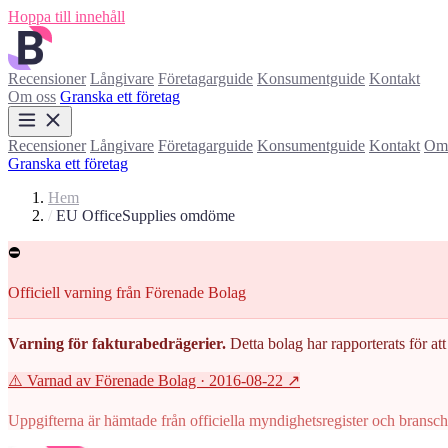
Hoppa till innehåll
Recensioner
Långivare
Företagarguide
Konsumentguide
Kontakt
Om oss
Granska ett företag
Recensioner
Långivare
Företagarguide
Konsumentguide
Kontakt
Om 
Granska ett företag
Hem
/
EU OfficeSupplies omdöme
⛔
Officiell varning från Förenade Bolag
Varning för fakturabedrägerier.
Detta bolag har rapporterats för att 
⚠️ Varnad av Förenade Bolag
· 2016-08-22
↗
Uppgifterna är hämtade från officiella myndighetsregister och branscho