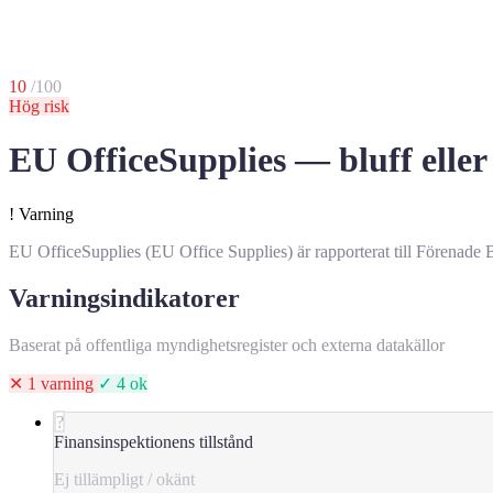
10
/100
Hög risk
EU OfficeSupplies — bluff eller 
!
Varning
EU OfficeSupplies (EU Office Supplies) är rapporterat till Förenade 
Varningsindikatorer
Baserat på offentliga myndighetsregister och externa datakällor
✕ 1 varning
✓ 4 ok
?
Finansinspektionens tillstånd
Ej tillämpligt / okänt