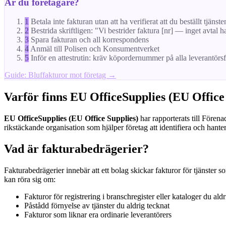
Är du företagare?
1
Betala inte fakturan utan att ha verifierat att du beställt tjänste
2
Bestrida skriftligen: "Vi bestrider faktura [nr] — inget avtal h
3
Spara fakturan och all korrespondens
4
Anmäl till Polisen och Konsumentverket
5
Inför en attestrutin: kräv köpordernummer på alla leverantörs
Guide: Bluffakturor mot företag →
Varför finns EU OfficeSupplies (EU Office
EU OfficeSupplies (EU Office Supplies)
har rapporterats till Förena
rikstäckande organisation som hjälper företag att identifiera och hante
Vad är fakturabedrägerier?
Fakturabedrägerier innebär att ett bolag skickar fakturor för tjänster s
kan röra sig om:
Fakturor för registrering i branschregister eller kataloger du aldr
Påstådd förnyelse av tjänster du aldrig tecknat
Fakturor som liknar era ordinarie leverantörers