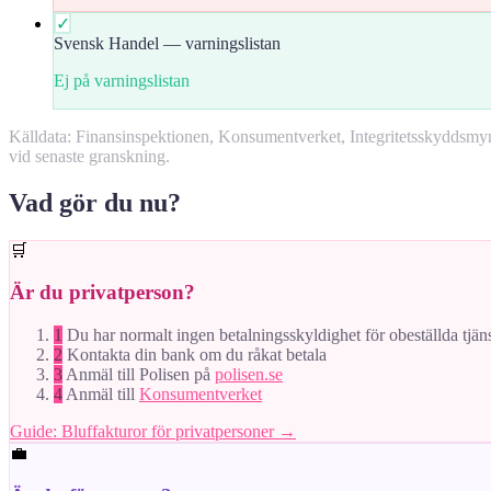
✓
Svensk Handel — varningslistan
Ej på varningslistan
Källdata: Finansinspektionen, Konsumentverket, Integritetsskyddsm
vid senaste granskning.
Vad gör du nu?
🛒
Är du privatperson?
1
Du har normalt ingen betalningsskyldighet för obeställda tjän
2
Kontakta din bank om du råkat betala
3
Anmäl till Polisen på
polisen.se
4
Anmäl till
Konsumentverket
Guide: Bluffakturor för privatpersoner →
💼