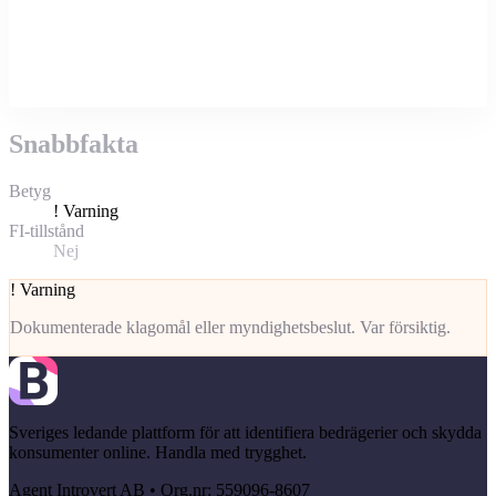
Snabbfakta
Betyg
!
Varning
FI-tillstånd
Nej
!
Varning
Dokumenterade klagomål eller myndighetsbeslut. Var försiktig.
Sveriges ledande plattform för att identifiera bedrägerier och skydda
konsumenter online. Handla med trygghet.
Agent Introvert AB • Org.nr: 559096-8607