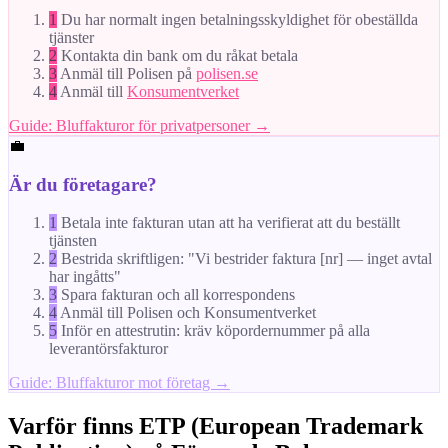
1
Du har normalt ingen betalningsskyldighet för obeställda
tjänster
2
Kontakta din bank om du råkat betala
3
Anmäl till Polisen på
polisen.se
4
Anmäl till
Konsumentverket
Guide: Bluffakturor för privatpersoner →
💼
Är du företagare?
1
Betala inte fakturan utan att ha verifierat att du beställt
tjänsten
2
Bestrida skriftligen: "Vi bestrider faktura [nr] — inget avtal
har ingåtts"
3
Spara fakturan och all korrespondens
4
Anmäl till Polisen och Konsumentverket
5
Inför en attestrutin: kräv köpordernummer på alla
leverantörsfakturor
Guide: Bluffakturor mot företag →
Varför finns ETP (European Trademark