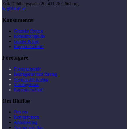
Erik Dahlbergsgatan 20, 411 26 Göteborg
hej@bluff.se
Konsumenter
Granska företag
Konsumentguide
Guider & tips
Rapportera bluff
Företagare
Företagarguide
Bedrägerier mot företag
Skydda ditt företag
Varningslistan
Rapportera bluff
Om Bluff.se
Om oss
Betygssystem
Annonsering
Användarvillkor