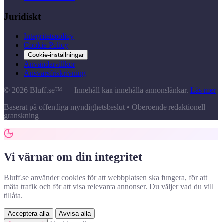
Juridiskt
Integritetspolicy
Cookie Policy
Cookie-inställningar
Användarvillkor
Ansvarsfriskrivning
© 2026 Bluff.se™ — Innehåll kan innehålla annonslänkar.
Läs mer
Baserat på offentliga myndighetsbeslut • Oberoende redaktionell
granskning
Vi värnar om din integritet
Bluff.se använder cookies för att webbplatsen ska fungera, för att
mäta trafik och för att visa relevanta annonser. Du väljer vad du vill
tillåta.
Acceptera alla
Avvisa alla