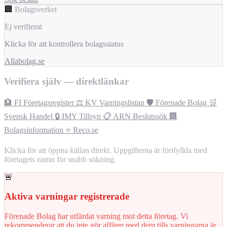
🏢
Bolagsverket
Ej verifierat
Klicka för att kontrollera bolagsstatus
Allabolag.se
Verifiera själv — direktlänkar
🏦 FI Företagsregister
⚖️ KV Varningslistan
🛡️ Förenade Bolag
🛒
Svensk Handel
🔒 IMY Tillsyn
📋 ARN Beslutssök
🏢
Bolagsinformation
⭐ Reco.se
Klicka för att öppna källan direkt. Uppgifterna är förifyllda med
företagets namn för snabb sökning.
🚨
Aktiva varningar registrerade
Förenade Bolag har utfärdat varning mot detta företag. Vi
rekommenderar att du inte gör affärer med dem tills varningarna är