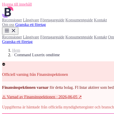
Hoppa till innehåll
Recensioner
Långivare
Företagarguide
Konsumentguide
Kontakt
Om oss
Granska ett företag
Recensioner
Långivare
Företagarguide
Konsumentguide
Kontakt
Om 
Granska ett företag
Hem
/
Command Luxerix omdöme
⛔
Officiell varning från Finansinspektionen
Finansinspektionen varnar
för detta bolag. FI listar aktörer som be
⚠️ Varnad av Finansinspektionen
· 2026-06-05
↗
Uppgifterna är hämtade från officiella myndighetsregister och branscho