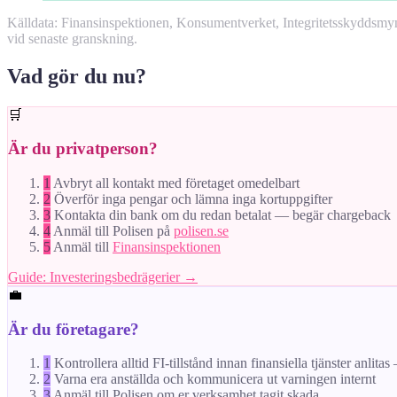
Källdata: Finansinspektionen, Konsumentverket, Integritetsskyddsm
vid senaste granskning.
Vad gör du nu?
🛒
Är du privatperson?
1
Avbryt all kontakt med företaget omedelbart
2
Överför inga pengar och lämna inga kortuppgifter
3
Kontakta din bank om du redan betalat — begär chargeback
4
Anmäl till Polisen på
polisen.se
5
Anmäl till
Finansinspektionen
Guide: Investeringsbedrägerier →
💼
Är du företagare?
1
Kontrollera alltid FI-tillstånd innan finansiella tjänster anlita
2
Varna era anställda och kommunicera ut varningen internt
3
Anmäl till Polisen om er verksamhet tagit skada