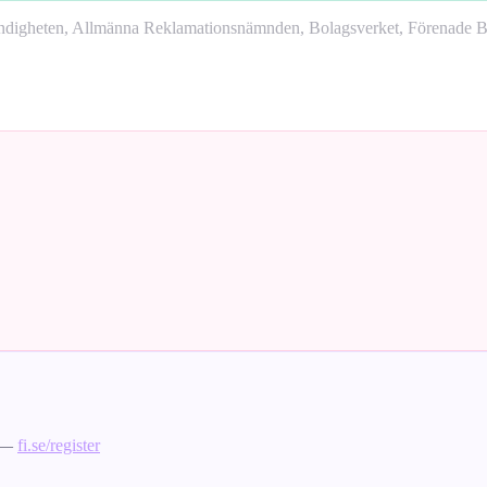
yndigheten, Allmänna Reklamationsnämnden, Bolagsverket, Förenade Bo
s —
fi.se/register