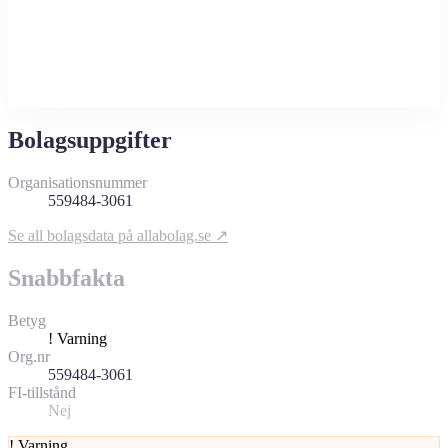
Bolagsuppgifter
Organisationsnummer
559484-3061
Se all bolagsdata på allabolag.se ↗
Snabbfakta
Betyg
!
Varning
Org.nr
559484-3061
FI-tillstånd
Nej
!
Varning