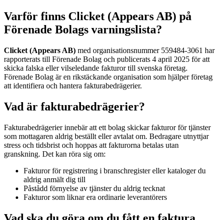
Varför finns Clicket (Appears AB) på
Förenade Bolags varningslista?
Clicket (Appears AB)
med organisationsnummer 559484-3061 har
rapporterats till Förenade Bolag och publicerats 4 april 2025 för att
skicka falska eller vilseledande fakturor till svenska företag.
Förenade Bolag är en rikstäckande organisation som hjälper företag
att identifiera och hantera fakturabedrägerier.
Vad är fakturabedrägerier?
Fakturabedrägerier innebär att ett bolag skickar fakturor för tjänster
som mottagaren aldrig beställt eller avtalat om. Bedragare utnyttjar
stress och tidsbrist och hoppas att fakturorna betalas utan
granskning. Det kan röra sig om:
Fakturor för registrering i branschregister eller kataloger du
aldrig anmält dig till
Påstådd förnyelse av tjänster du aldrig tecknat
Fakturor som liknar era ordinarie leverantörers
Vad ska du göra om du fått en faktura