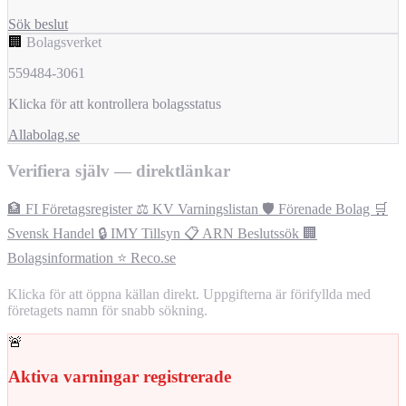
Sök beslut
🏢
Bolagsverket
559484-3061
Klicka för att kontrollera bolagsstatus
Allabolag.se
Verifiera själv — direktlänkar
🏦 FI Företagsregister
⚖️ KV Varningslistan
🛡️ Förenade Bolag
🛒
Svensk Handel
🔒 IMY Tillsyn
📋 ARN Beslutssök
🏢
Bolagsinformation
⭐ Reco.se
Klicka för att öppna källan direkt. Uppgifterna är förifyllda med
företagets namn för snabb sökning.
🚨
Aktiva varningar registrerade