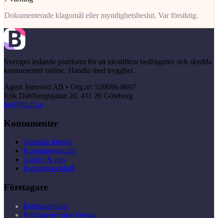
Dokumenterade klagomål eller myndighetsbeslut. Var försiktig.
Sveriges ledande plattform för att identifiera bedrägerier och skydda
konsumenter online. Handla med trygghet.
Agent Introvert AB • Org.nr: 559096-8607
Erik Dahlbergsgatan 20, 411 26 Göteborg
hej@bluff.se
Konsumenter
Granska företag
Konsumentguide
Guider & tips
Rapportera bluff
Företagare
Företagarguide
Bedrägerier mot företag