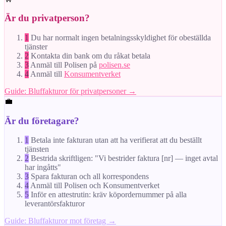
Är du privatperson?
1
Du har normalt ingen betalningsskyldighet för obeställda
tjänster
2
Kontakta din bank om du råkat betala
3
Anmäl till Polisen på
polisen.se
4
Anmäl till
Konsumentverket
Guide: Bluffakturor för privatpersoner →
💼
Är du företagare?
1
Betala inte fakturan utan att ha verifierat att du beställt
tjänsten
2
Bestrida skriftligen: "Vi bestrider faktura [nr] — inget avtal
har ingåtts"
3
Spara fakturan och all korrespondens
4
Anmäl till Polisen och Konsumentverket
5
Inför en attestrutin: kräv köpordernummer på alla
leverantörsfakturor
Guide: Bluffakturor mot företag →