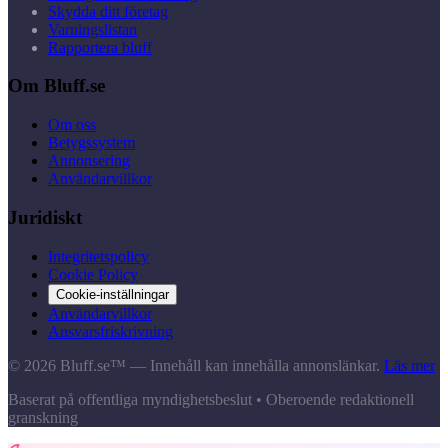
Skydda ditt företag
Varningslistan
Rapportera bluff
Om Bluff.se
Om oss
Betygssystem
Annonsering
Användarvillkor
Juridiskt
Integritetspolicy
Cookie Policy
Cookie-inställningar
Användarvillkor
Ansvarsfriskrivning
© 2026 Bluff.se™ — Innehåll kan innehålla annonslänkar.
Läs mer
Baserat på offentliga myndighetsbeslut • Oberoende redaktionell
granskning