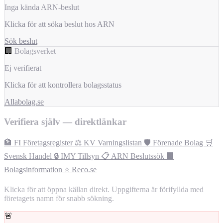
Inga kända ARN-beslut
Klicka för att söka beslut hos ARN
Sök beslut
🏢
Bolagsverket
Ej verifierat
Klicka för att kontrollera bolagsstatus
Allabolag.se
Verifiera själv — direktlänkar
🏦 FI Företagsregister
⚖️ KV Varningslistan
🛡️ Förenade Bolag
🛒
Svensk Handel
🔒 IMY Tillsyn
📋 ARN Beslutssök
🏢
Bolagsinformation
⭐ Reco.se
Klicka för att öppna källan direkt. Uppgifterna är förifyllda med
företagets namn för snabb sökning.
🚨