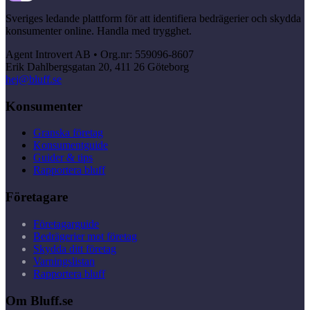
Sveriges ledande plattform för att identifiera bedrägerier och skydda
konsumenter online. Handla med trygghet.
Agent Introvert AB • Org.nr: 559096-8607
Erik Dahlbergsgatan 20, 411 26 Göteborg
hej@bluff.se
Konsumenter
Granska företag
Konsumentguide
Guider & tips
Rapportera bluff
Företagare
Företagarguide
Bedrägerier mot företag
Skydda ditt företag
Varningslistan
Rapportera bluff
Om Bluff.se