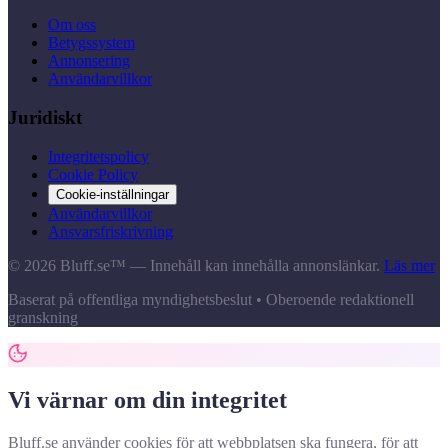
Om oss
Betygssystem
Annonsering
Användarvillkor
Juridiskt
Integritetspolicy
Cookie Policy
Cookie-inställningar
Användarvillkor
Ansvarsfriskrivning
© 2026 Bluff.se™ — Innehåll kan innehålla annonslänkar.
Läs mer
Baserat på offentliga myndighetsbeslut • Oberoende redaktionell
granskning
Vi värnar om din integritet
Bluff.se använder cookies för att webbplatsen ska fungera, för att