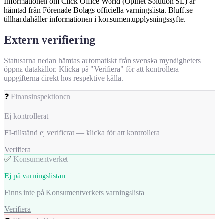
Informationen om Click Office World (Opinet Solution SL) är
hämtad från Förenade Bolags officiella varningslista. Bluff.se
tillhandahåller informationen i konsumentupplysningssyfte.
Extern verifiering
Statusarna nedan hämtas automatiskt från svenska myndigheters
öppna datakällor. Klicka på "Verifiera" för att kontrollera
uppgifterna direkt hos respektive källa.
❓
Finansinspektionen
Ej kontrollerat
FI-tillstånd ej verifierat — klicka för att kontrollera
Verifiera
✅
Konsumentverket
Ej på varningslistan
Finns inte på Konsumentverkets varningslista
Verifiera