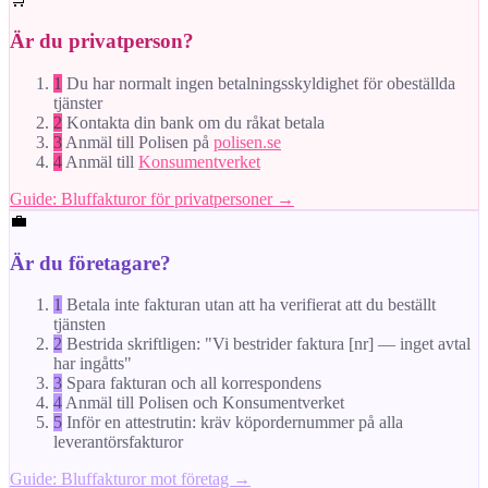
Är du privatperson?
1
Du har normalt ingen betalningsskyldighet för obeställda
tjänster
2
Kontakta din bank om du råkat betala
3
Anmäl till Polisen på
polisen.se
4
Anmäl till
Konsumentverket
Guide: Bluffakturor för privatpersoner →
💼
Är du företagare?
1
Betala inte fakturan utan att ha verifierat att du beställt
tjänsten
2
Bestrida skriftligen: "Vi bestrider faktura [nr] — inget avtal
har ingåtts"
3
Spara fakturan och all korrespondens
4
Anmäl till Polisen och Konsumentverket
5
Inför en attestrutin: kräv köpordernummer på alla
leverantörsfakturor
Guide: Bluffakturor mot företag →