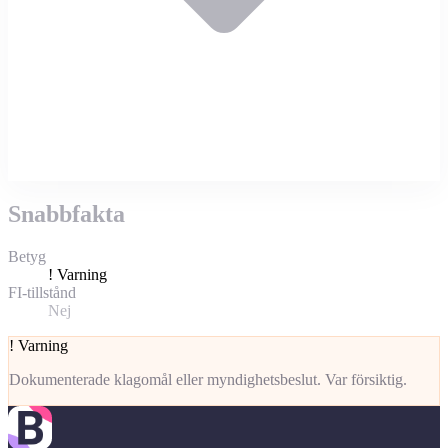
Snabbfakta
Betyg
!
Varning
FI-tillstånd
Nej
!
Varning
Dokumenterade klagomål eller myndighetsbeslut. Var försiktig.