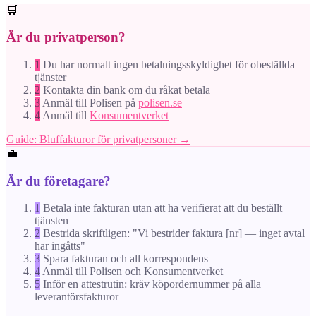
🛒
Är du privatperson?
1
Du har normalt ingen betalningsskyldighet för obeställda
tjänster
2
Kontakta din bank om du råkat betala
3
Anmäl till Polisen på
polisen.se
4
Anmäl till
Konsumentverket
Guide: Bluffakturor för privatpersoner →
💼
Är du företagare?
1
Betala inte fakturan utan att ha verifierat att du beställt
tjänsten
2
Bestrida skriftligen: "Vi bestrider faktura [nr] — inget avtal
har ingåtts"
3
Spara fakturan och all korrespondens
4
Anmäl till Polisen och Konsumentverket
5
Inför en attestrutin: kräv köpordernummer på alla
leverantörsfakturor