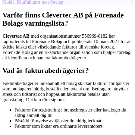
Guide: Bluffakturor mot företag →
Varför finns Clevertec AB på Förenade
Bolags varningslista?
Clevertec AB
med organisationsnummer 556969-0182 har
rapporterats till Förenade Bolag och publicerats 10 mars 2021 för att
skicka falska eller vilseledande fakturor till svenska företag.
Förenade Bolag är en rikstäckande organisation som hjälper företag
att identifiera och hantera fakturabedrägerier.
Vad är fakturabedrägerier?
Fakturabedrägerier innebär att ett bolag skickar fakturor för tjänster
som mottagaren aldrig beställt eller avtalat om. Bedragare utnyttjar
stress och tidsbrist och hoppas att fakturorna betalas utan
granskning. Det kan röra sig om:
Fakturor för registrering i branschregister eller kataloger du
aldrig anmält dig till
Påstådd förnyelse av tjänster du aldrig tecknat
Fakturor som liknar era ordinarie leverantörers