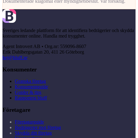
Dokumenterade klagomål eller myndighetsbeslut. Var försiktig.
Sveriges ledande plattform för att identifiera bedrägerier och skydda
konsumenter online. Handla med trygghet.
Agent Introvert AB • Org.nr: 559096-8607
Erik Dahlbergsgatan 20, 411 26 Göteborg
hej@bluff.se
Konsumenter
Granska företag
Konsumentguide
Guider & tips
Rapportera bluff
Företagare
Företagarguide
Bedrägerier mot företag
Skydda ditt företag