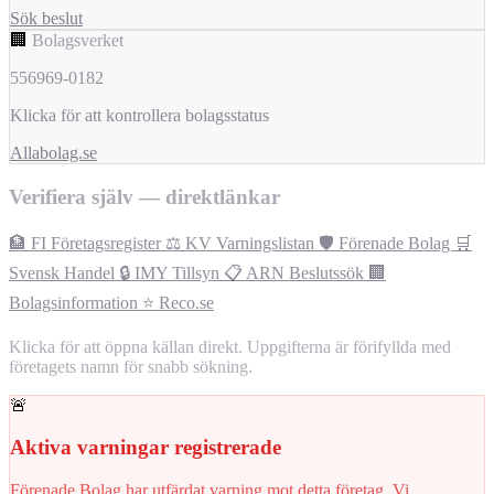
Sök beslut
🏢
Bolagsverket
556969-0182
Klicka för att kontrollera bolagsstatus
Allabolag.se
Verifiera själv — direktlänkar
🏦 FI Företagsregister
⚖️ KV Varningslistan
🛡️ Förenade Bolag
🛒
Svensk Handel
🔒 IMY Tillsyn
📋 ARN Beslutssök
🏢
Bolagsinformation
⭐ Reco.se
Klicka för att öppna källan direkt. Uppgifterna är förifyllda med
företagets namn för snabb sökning.
🚨
Aktiva varningar registrerade
Förenade Bolag har utfärdat varning mot detta företag. Vi