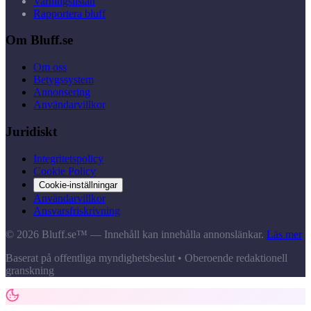
Varningslistan
Rapportera bluff
Om Bluff.se
Om oss
Betygssystem
Annonsering
Användarvillkor
Juridiskt
Integritetspolicy
Cookie Policy
Cookie-inställningar
Användarvillkor
Ansvarsfriskrivning
© 2026 Bluff.se™ — Innehåll kan innehålla annonslänkar.
Läs mer
Baserat på offentliga myndighetsbeslut • Oberoende redaktionell
granskning