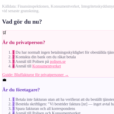
Källdata: Finansinspektionen, Konsumentverket, Integritetsskyddsm
vid senaste granskning.
Vad gör du nu?
🛒
Är du privatperson?
1
Du har normalt ingen betalningsskyldighet för obeställda tjän
2
Kontakta din bank om du råkat betala
3
Anmäl till Polisen på
polisen.se
4
Anmäl till
Konsumentverket
Guide: Bluffakturor för privatpersoner →
💼
Är du företagare?
1
Betala inte fakturan utan att ha verifierat att du beställt tjänste
2
Bestrida skriftligen: "Vi bestrider faktura [nr] — inget avtal h
3
Spara fakturan och all korrespondens
4
Anmäl till Polisen och Konsumentverket