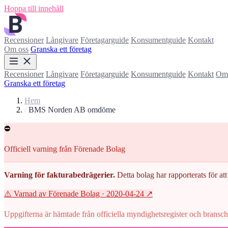
Hoppa till innehåll
Recensioner
Långivare
Företagarguide
Konsumentguide
Kontakt
Om oss
Granska ett företag
Recensioner
Långivare
Företagarguide
Konsumentguide
Kontakt
Om 
Granska ett företag
Hem
/
BMS Norden AB omdöme
⛔
Officiell varning från Förenade Bolag
Varning för fakturabedrägerier.
Detta bolag har rapporterats för att 
⚠️ Varnad av Förenade Bolag
· 2020-04-24
↗
Uppgifterna är hämtade från officiella myndighetsregister och branscho