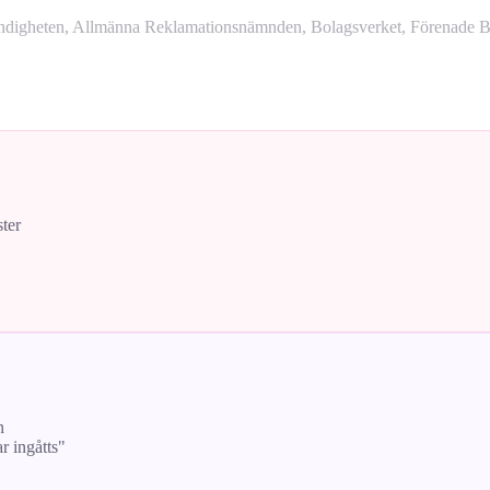
yndigheten, Allmänna Reklamationsnämnden, Bolagsverket, Förenade Bo
ster
n
ar ingåtts"