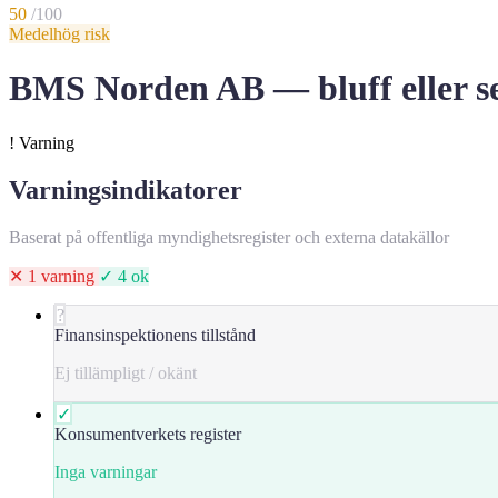
50
/100
Medelhög risk
BMS Norden AB — bluff eller se
!
Varning
Varningsindikatorer
Baserat på offentliga myndighetsregister och externa datakällor
✕ 1 varning
✓ 4 ok
?
Finansinspektionens tillstånd
Ej tillämpligt / okänt
✓
Konsumentverkets register
Inga varningar