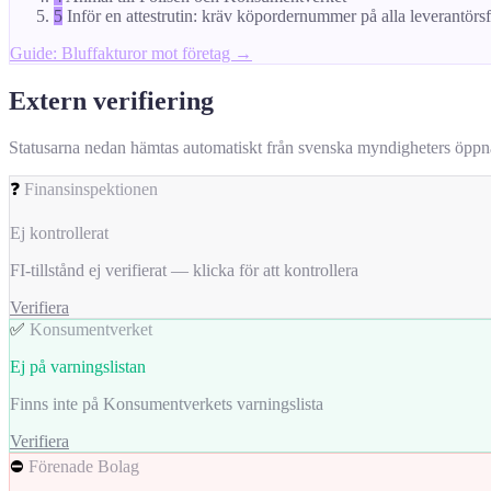
5
Inför en attestrutin: kräv köpordernummer på alla leverantörs
Guide: Bluffakturor mot företag →
Extern verifiering
Statusarna nedan hämtas automatiskt från svenska myndigheters öppna da
❓
Finansinspektionen
Ej kontrollerat
FI-tillstånd ej verifierat — klicka för att kontrollera
Verifiera
✅
Konsumentverket
Ej på varningslistan
Finns inte på Konsumentverkets varningslista
Verifiera
⛔
Förenade Bolag