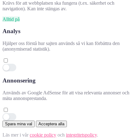
Krävs för att webbplatsen ska fungera (t.ex. säkerhet och
navigation). Kan inte stängas av.
Alltid på
Analys
Hjälper oss förstå hur sajten används så vi kan förbättra den
(anonymiserad statistik).
Annonsering
Hjälpte denna information dig?
✕
Används av Google AdSense för att visa relevanta annonser och
mäta annonsprestanda.
👍 Ja
👎 Nej
👍
Spara mina val
Acceptera alla
–
Läs mer i vår
cookie policy
och
integritetspolicy
.
tyckte det hjälpte