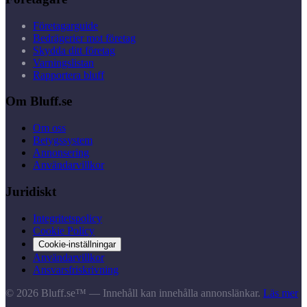
Företagarguide
Bedrägerier mot företag
Skydda ditt företag
Varningslistan
Rapportera bluff
Om Bluff.se
Om oss
Betygssystem
Annonsering
Användarvillkor
Juridiskt
Integritetspolicy
Cookie Policy
Cookie-inställningar
Användarvillkor
Ansvarsfriskrivning
© 2026 Bluff.se™ — Innehåll kan innehålla annonslänkar.
Läs mer