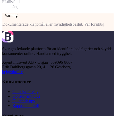
FI-tillstånd
Nej
!
Varning
Dokumenterade klagomål eller myndighetsbeslut. Var försiktig.
Sveriges ledande plattform för att identifiera bedrägerier och skydda
konsumenter online. Handla med trygghet.
Agent Introvert AB • Org.nr: 559096-8607
Erik Dahlbergsgatan 20, 411 26 Göteborg
hej@bluff.se
Konsumenter
Granska företag
Konsumentguide
Guider & tips
Rapportera bluff
Företagare