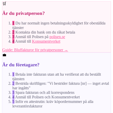
🛒
Är du privatperson?
1
Du har normalt ingen betalningsskyldighet för obeställda
tjänster
2
Kontakta din bank om du råkat betala
3
Anmäl till Polisen på
polisen.se
4
Anmäl till
Konsumentverket
Guide: Bluffakturor för privatpersoner →
💼
Är du företagare?
1
Betala inte fakturan utan att ha verifierat att du beställt
tjänsten
2
Bestrida skriftligen: "Vi bestrider faktura [nr] — inget avtal
har ingåtts"
3
Spara fakturan och all korrespondens
4
Anmäl till Polisen och Konsumentverket
5
Inför en attestrutin: kräv köpordernummer på alla
leverantörsfakturor