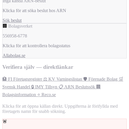
Inga kända ARN-beslut
Klicka för att söka beslut hos ARN
Sök beslut
🏢
Bolagsverket
556958-6778
Klicka för att kontrollera bolagsstatus
Allabolag.se
Verifiera själv — direktlänkar
🏦 FI Företagsregister
⚖️ KV Varningslistan
🛡️ Förenade Bolag
🛒
Svensk Handel
🔒 IMY Tillsyn
📋 ARN Beslutssök
🏢
Bolagsinformation
⭐ Reco.se
Klicka för att öppna källan direkt. Uppgifterna är förifyllda med
företagets namn för snabb sökning.
🚨