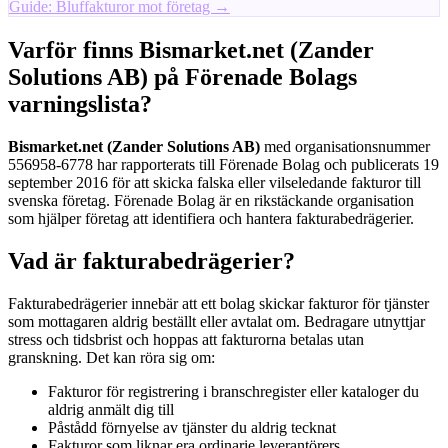
Guide: Bluffakturor mot företag →
Varför finns Bismarket.net (Zander
Solutions AB) på Förenade Bolags
varningslista?
Bismarket.net (Zander Solutions AB)
med organisationsnummer
556958-6778 har rapporterats till Förenade Bolag och publicerats 19
september 2016 för att skicka falska eller vilseledande fakturor till
svenska företag. Förenade Bolag är en rikstäckande organisation
som hjälper företag att identifiera och hantera fakturabedrägerier.
Vad är fakturabedrägerier?
Fakturabedrägerier innebär att ett bolag skickar fakturor för tjänster
som mottagaren aldrig beställt eller avtalat om. Bedragare utnyttjar
stress och tidsbrist och hoppas att fakturorna betalas utan
granskning. Det kan röra sig om:
Fakturor för registrering i branschregister eller kataloger du
aldrig anmält dig till
Påstådd förnyelse av tjänster du aldrig tecknat
Fakturor som liknar era ordinarie leverantörers