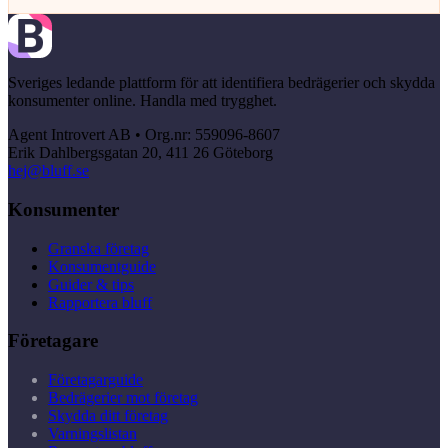
Sveriges ledande plattform för att identifiera bedrägerier och skydda
konsumenter online. Handla med trygghet.
Agent Introvert AB • Org.nr: 559096-8607
Erik Dahlbergsgatan 20, 411 26 Göteborg
hej@bluff.se
Konsumenter
Granska företag
Konsumentguide
Guider & tips
Rapportera bluff
Företagare
Företagarguide
Bedrägerier mot företag
Skydda ditt företag
Varningslistan