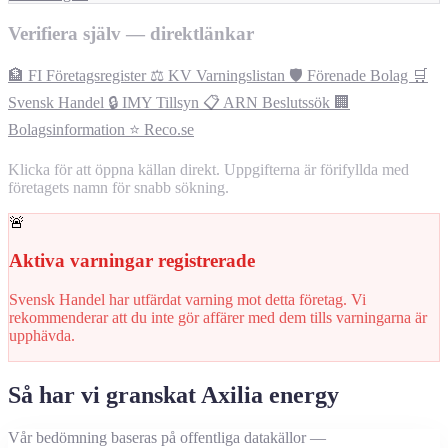
Verifiera själv — direktlänkar
🏦 FI Företagsregister
⚖️ KV Varningslistan
🛡️ Förenade Bolag
🛒
Svensk Handel
🔒 IMY Tillsyn
📋 ARN Beslutssök
🏢
Bolagsinformation
⭐ Reco.se
Klicka för att öppna källan direkt. Uppgifterna är förifyllda med
företagets namn för snabb sökning.
🚨
Aktiva varningar registrerade
Svensk Handel har utfärdat varning mot detta företag. Vi
rekommenderar att du inte gör affärer med dem tills varningarna är
upphävda.
Så har vi granskat Axilia energy
Vår bedömning baseras på offentliga datakällor —