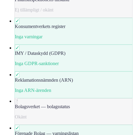
Ej tillämpligt / okänt
✓
Konsumentverkets register
Inga varningar
✓
IMY / Dataskydd (GDPR)
Inga GDPR-sanktioner
✓
Reklamationsnämnden (ARN)
Inga ARN-ärenden
?
Bolagsverket — bolagsstatus
Okänt
✓
Förenade Bolag — varningslistan