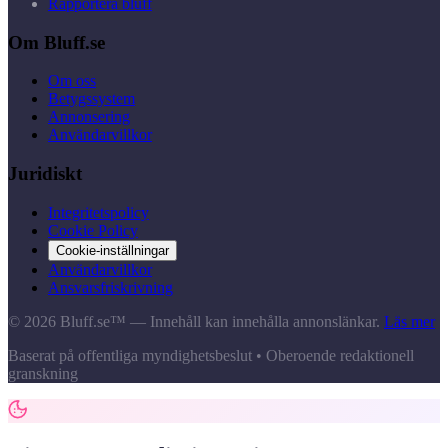
Rapportera bluff
Om Bluff.se
Om oss
Betygssystem
Annonsering
Användarvillkor
Juridiskt
Integritetspolicy
Cookie Policy
Cookie-inställningar
Användarvillkor
Ansvarsfriskrivning
© 2026 Bluff.se™ — Innehåll kan innehålla annonslänkar.
Läs mer
Baserat på offentliga myndighetsbeslut • Oberoende redaktionell
granskning