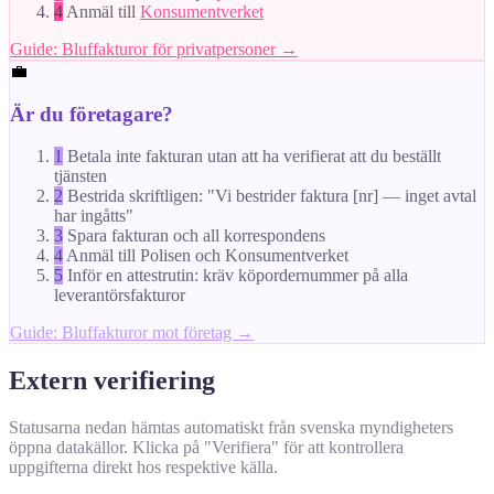
4
Anmäl till
Konsumentverket
Guide: Bluffakturor för privatpersoner →
💼
Är du företagare?
1
Betala inte fakturan utan att ha verifierat att du beställt
tjänsten
2
Bestrida skriftligen: "Vi bestrider faktura [nr] — inget avtal
har ingåtts"
3
Spara fakturan och all korrespondens
4
Anmäl till Polisen och Konsumentverket
5
Inför en attestrutin: kräv köpordernummer på alla
leverantörsfakturor
Guide: Bluffakturor mot företag →
Extern verifiering
Statusarna nedan hämtas automatiskt från svenska myndigheters
öppna datakällor. Klicka på "Verifiera" för att kontrollera
uppgifterna direkt hos respektive källa.