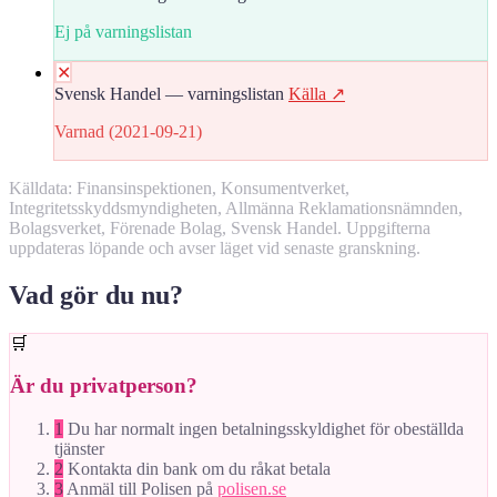
Ej på varningslistan
✕
Svensk Handel — varningslistan
Källa ↗
Varnad (2021-09-21)
Källdata: Finansinspektionen, Konsumentverket,
Integritetsskyddsmyndigheten, Allmänna Reklamationsnämnden,
Bolagsverket, Förenade Bolag, Svensk Handel. Uppgifterna
uppdateras löpande och avser läget vid senaste granskning.
Vad gör du nu?
🛒
Är du privatperson?
1
Du har normalt ingen betalningsskyldighet för obeställda
tjänster
2
Kontakta din bank om du råkat betala
3
Anmäl till Polisen på
polisen.se