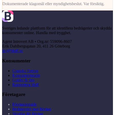
Dokumenterade klagomål eller myndighetsbeslut. Var försiktig.
Sveriges ledande plattform för att identifiera bedrägerier och skydda
konsumenter online. Handla med trygghet.
Agent Introvert AB • Org.nr: 559096-8607
Erik Dahlbergsgatan 20, 411 26 Göteborg
hej@bluff.se
Konsumenter
Granska företag
Konsumentguide
Guider & tips
Rapportera bluff
Företagare
Företagarguide
Bedrägerier mot företag
Skydda ditt företag