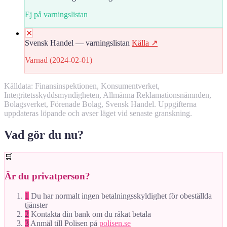
Ej på varningslistan
✕
Svensk Handel — varningslistan
Källa ↗
Varnad (2024-02-01)
Källdata: Finansinspektionen, Konsumentverket,
Integritetsskyddsmyndigheten, Allmänna Reklamationsnämnden,
Bolagsverket, Förenade Bolag, Svensk Handel. Uppgifterna
uppdateras löpande och avser läget vid senaste granskning.
Vad gör du nu?
🛒
Är du privatperson?
1
Du har normalt ingen betalningsskyldighet för obeställda
tjänster
2
Kontakta din bank om du råkat betala
3
Anmäl till Polisen på
polisen.se