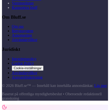
Varningslistan
Rapportera bluff
Om Bluff.se
Om oss
Betygssystem
Annonsering
Användarvillkor
Juridiskt
Integritetspolicy
Cookie Policy
Cookie-inställningar
Användarvillkor
Ansvarsfriskrivning
© 2026 Bluff.se™ — Innehåll kan innehålla annonslänkar.
Läs mer
Baserat på offentliga myndighetsbeslut • Oberoende redaktionell
granskning