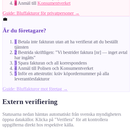
4
Anmäl till
Konsumentverket
Guide: Bluffakturor för privatpersoner →
💼
Är du företagare?
1
Betala inte fakturan utan att ha verifierat att du beställt
tjänsten
2
Bestrida skriftligen: "Vi bestrider faktura [nr] — inget avtal
har ingåtts"
3
Spara fakturan och all korrespondens
4
Anmäl till Polisen och Konsumentverket
5
Inför en attestrutin: kräv köpordernummer på alla
leverantörsfakturor
Guide: Bluffakturor mot företag →
Extern verifiering
Statusarna nedan hämtas automatiskt från svenska myndigheters
öppna datakällor. Klicka på "Verifiera" för att kontrollera
uppgifterna direkt hos respektive källa.