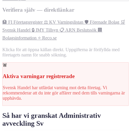
Verifiera själv — direktlänkar
🏦 FI Företagsregister
⚖️ KV Varningslistan
🛡️ Förenade Bolag
🛒
Svensk Handel
🔒 IMY Tillsyn
📋 ARN Beslutssök
🏢
Bolagsinformation
⭐ Reco.se
Klicka för att öppna källan direkt. Uppgifterna är förifyllda med
företagets namn för snabb sökning.
🚨
Aktiva varningar registrerade
Svensk Handel har utfärdat varning mot detta företag. Vi
rekommenderar att du inte gör affärer med dem tills varningarna är
upphävda.
Så har vi granskat Administrativ
avveckling Sv