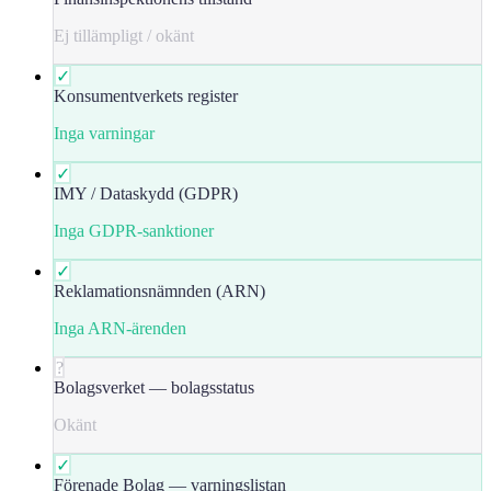
Ej tillämpligt / okänt
✓
Konsumentverkets register
Inga varningar
✓
IMY / Dataskydd (GDPR)
Inga GDPR-sanktioner
✓
Reklamationsnämnden (ARN)
Inga ARN-ärenden
?
Bolagsverket — bolagsstatus
Okänt
✓
Förenade Bolag — varningslistan